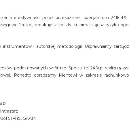
enia efektywności przez przekazanie specjalistom 24fk>PL re
księgowe 24fk.pl, redukujesz koszty, minimalizujesz ryzyko ope
nych instrumentów i autorskiej metodologii. Usprawniamy zarzą
sów podejmowanych w firmie. Specjaliści 24fk.pl realizują zad
owej. Ponadto doradzamy klientowi w zakresie rachunkowoś
AAP;
ntrastat;
UoR, IFRS, GAAP;