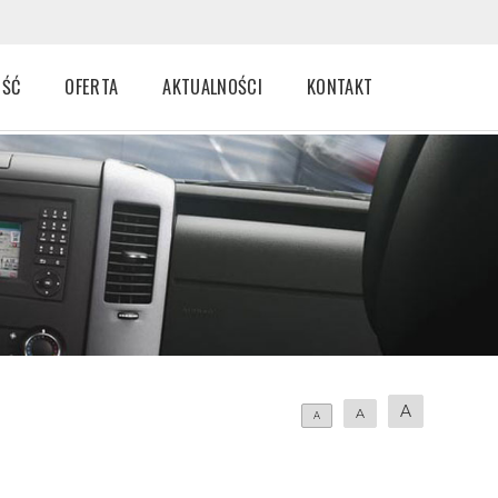
OŚĆ
OFERTA
AKTUALNOŚCI
KONTAKT
ŚĆ
OUTSOURCING KSIĘGOWY
KOSZTY, CZY TYLKO WYDATKI?
ŁACE
OUTSOURCING KADROWO-PŁACOWY
AKTUALNOŚCI
O GOSPODARCZE
DORADZTWO GOSPODARCZE W OUTSOURCINGU
INTERPRETACJE PODATKOWE
MSR
CENNIK USŁUG
A
A
A