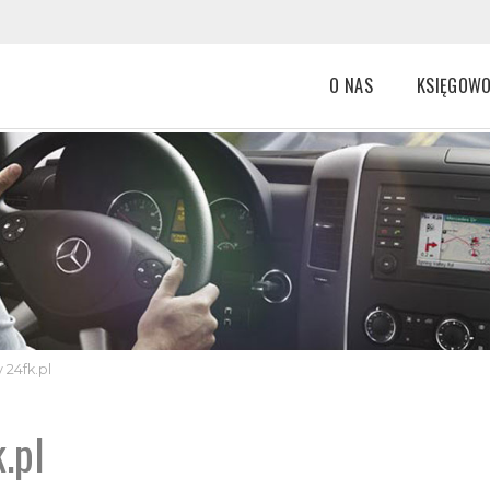
O NAS
KSIĘGOW
CO NAS WYRÓŻNIA?
KSIĘGOWO
RODO
KADRY I P
O NAS
DORADZTW
KARIERA W 24FK.PL
 24fk.pl
MSR
.pl